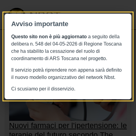
NBST
Avviso importante
Questo sito non è più aggiornato
a seguito della
Toggle
delibera n. 548 del 04-05-2026 di Regione Toscana
navigati
che ha stabilito la cessazione del ruolo di
coordinamento di ARS Toscana nel progetto.
Il servizio potrà riprendere non appena sarà definito
il nuovo modello organizzativo del network Nbst.
Ci scusiamo per il disservizio.
Nuovi farmaci per l'ipertensione: le
terapie del futuro secondo The